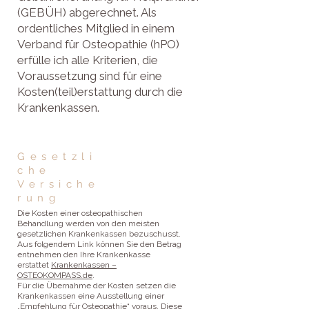
(GEBÜH) abgerechnet. Als
ordentliches Mitglied in einem
Verband für Osteopathie (hPO)
erfülle ich alle Kriterien, die
Voraussetzung sind für eine
Kosten(teil)erstattung durch die
Krankenkassen.
Gesetzli
che
Versiche
rung
Die Kosten einer osteopathischen
Behandlung werden von den meisten
gesetzlichen Krankenkassen bezuschusst.
Aus folgendem Link können Sie den Betrag
entnehmen den Ihre Krankenkasse
erstattet
Krankenkassen –
OSTEOKOMPASS.de
.
Für die Übernahme der Kosten setzen die
Krankenkassen eine Ausstellung einer
„Empfehlung für Osteopathie“ voraus. Diese