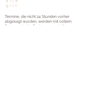
alle
gilt:
Termine, die nicht 24 Stunden vorher
abgesagt wurden, werden mit vollem
Betrag privat in Rechnung gestellt.
Ich bin Mitglied im "hpO", dem
Berufsverband für Heilpraktiker:innen
und Ärzt:innen mit osteopathischer
Qualifikation.
Damit erfülle ich den Anforderungen
von Krankenkassen zur
Bezuschussung der erbrachten
Leistungen.